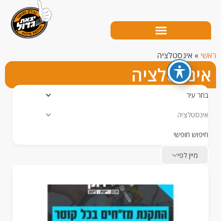
אינסטלציה
נסטלציה
עיר
טלציה
ש חופשי
יין לפי