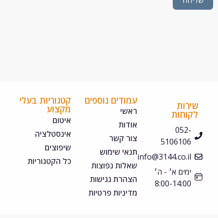
חה
עמודים נוספים
קטגוריות בעלי
ירות
מקצוע
ראשי
קוחות
איטום
אודות
052-
אינסטלציה
צור קשר
5106106
שיפוצים
תנאי שימוש
info@3144.co.il
כל הקטגוריות
שאלות נפוצות
ימים א׳ - ה׳
הצהרת נגישות
8:00-14:00
מדיניות פרטיות