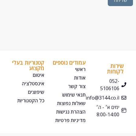
חה
עמודים נוספים
קטגוריות בעלי
ירות
מקצוע
ראשי
קוחות
איטום
אודות
052-
אינסטלציה
צור קשר
5106106
שיפוצים
תנאי שימוש
info@3144.co.il
כל הקטגוריות
שאלות נפוצות
ימים א׳ - ה׳
הצהרת נגישות
8:00-14:00
מדיניות פרטיות