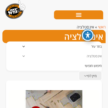
אינסטלציה
נסטלציה
עיר
טלציה
ש חופשי
יין לפי