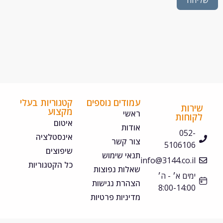
חה
עמודים נוספים
קטגוריות בעלי
ירות
מקצוע
ראשי
קוחות
איטום
אודות
052-
אינסטלציה
צור קשר
5106106
שיפוצים
תנאי שימוש
info@3144.co.il
כל הקטגוריות
שאלות נפוצות
ימים א׳ - ה׳
הצהרת נגישות
8:00-14:00
מדיניות פרטיות