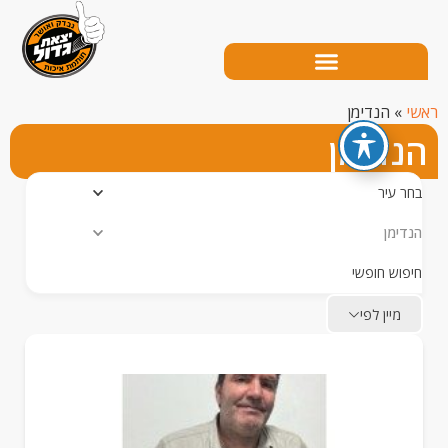
הנדימן
דימן
עיר
מן
ש חופשי
יין לפי