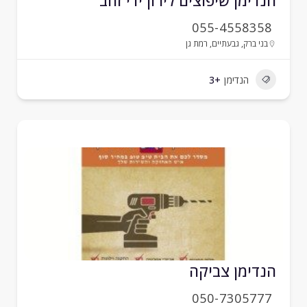
נדימן שיפוצים לירון ידי זהב
055-4558358
בני ברק
,
גבעתיים
,
רמת גן
הנדימן
+3
נדימן צביקה
050-7305777