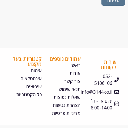
חה
עמודים נוספים
קטגוריות בעלי
ירות
מקצוע
ראשי
קוחות
איטום
אודות
052-
אינסטלציה
צור קשר
5106106
שיפוצים
תנאי שימוש
info@3144.co.il
כל הקטגוריות
שאלות נפוצות
ימים א׳ - ה׳
הצהרת נגישות
8:00-14:00
מדיניות פרטיות