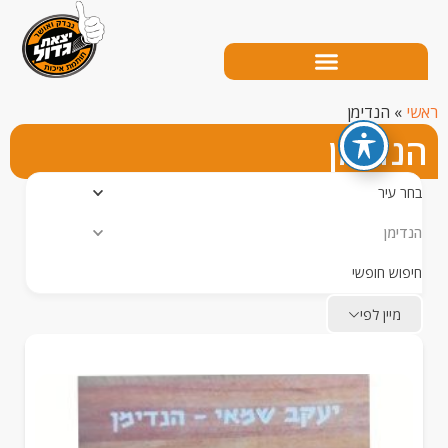
הנדימן
דימן
עיר
מן
ש חופשי
יין לפי