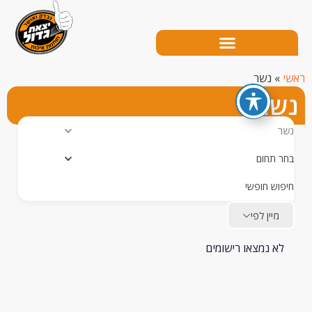
נשר
ר
תחום
ש חופשי
יין לפי
 נמצאו רישומים