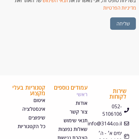
 טופס זה, אני מאשר/ת את
תנאי השימוש
של האתר ואת
ת הפרטיות
חה
עמודים נוספים
קטגוריות בעלי
ירות
מקצוע
ראשי
קוחות
איטום
אודות
052-
אינסטלציה
צור קשר
5106106
שיפוצים
תנאי שימוש
info@3144.co.il
כל הקטגוריות
שאלות נפוצות
ימים א׳ - ה׳
הצהרת נגישות