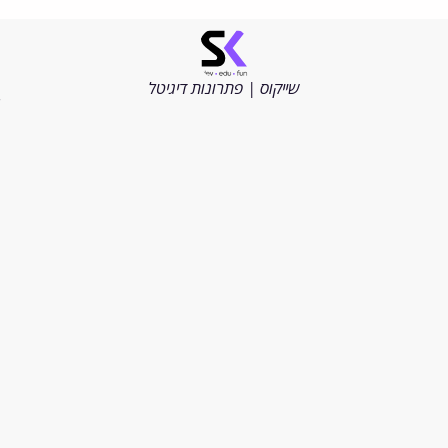
©
כל
הזכויות
שייקוס | פתרונות דיגיטל
שמורות
2026