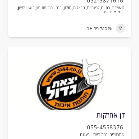
052-5871616
אשדוד
,
בת ים
,
גבעתיים
,
הרצליה
,
חולון
,
יבנה
,
יהוד-מונוסון
,
ראשון לציון
,
תל אביב - יפו
אינסטלציה
+1
ן אחזקות
055-4558376
הרצליה
,
רמת השרון
,
רעננה