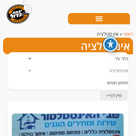
אינסטלציה
נסטלציה
עיר
טלציה
ש חופשי
יין לפי