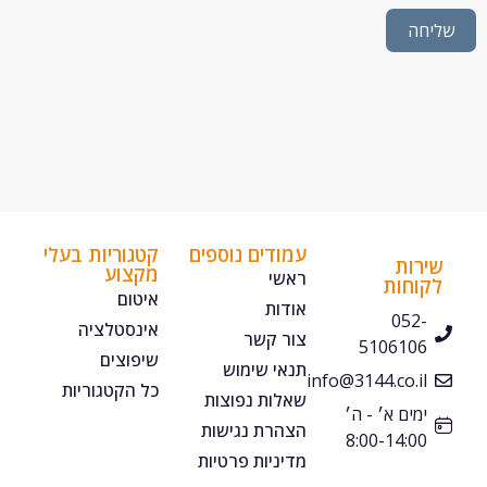
חה
עמודים נוספים
קטגוריות בעלי
ירות
מקצוע
ראשי
קוחות
איטום
אודות
052-
אינסטלציה
צור קשר
5106106
שיפוצים
תנאי שימוש
info@3144.co.il
כל הקטגוריות
שאלות נפוצות
ימים א׳ - ה׳
הצהרת נגישות
8:00-14:00
מדיניות פרטיות