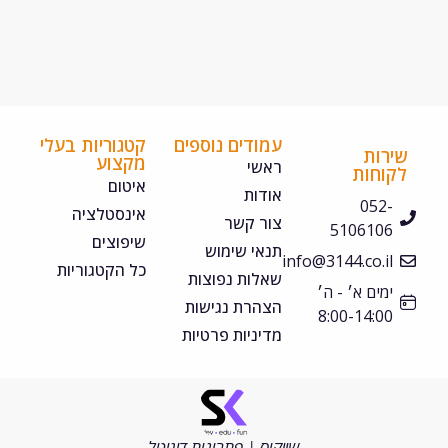
עמודים נוספים
קטגוריות בעלי
ירות
מקצוע
ראשי
קוחות
איטום
אודות
052-
אינסטלציה
צור קשר
5106106
שיפוצים
תנאי שימוש
info@3144.co.il
כל הקטגוריות
שאלות נפוצות
ימים א׳ - ה׳
הצהרת נגישות
8:00-14:00
מדיניות פרטיות
©
כל
הזכויות
שייקוס | פתרונות דיגיטל