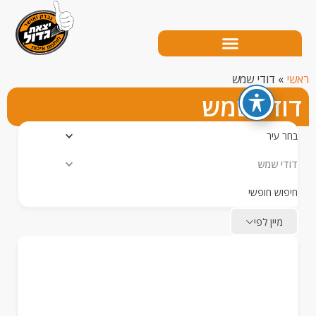
דודי שמש
די שמש
עיר
 שמש
ש חופשי
יין לפי