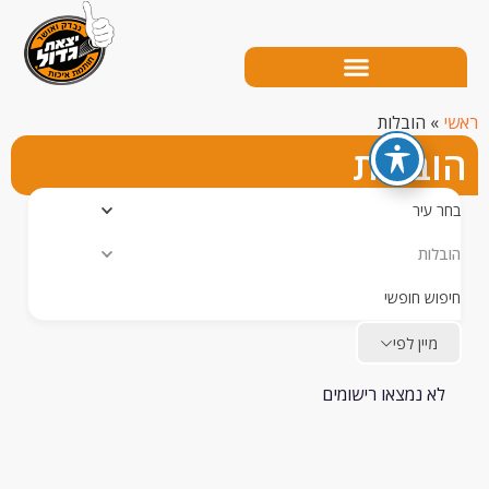
הובלות
בלות
עיר
ות
ש חופשי
יין לפי
 נמצאו רישומים