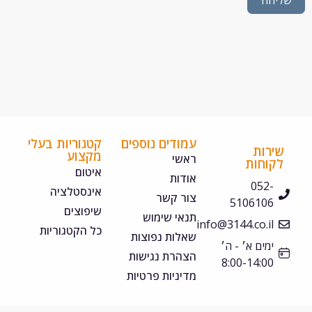
חה
עמודים נוספים
קטגוריות בעלי
ירות
מקצוע
ראשי
קוחות
איטום
אודות
052-
אינסטלציה
צור קשר
5106106
שיפוצים
תנאי שימוש
info@3144.co.il
כל הקטגוריות
שאלות נפוצות
ימים א׳ - ה׳
הצהרת נגישות
8:00-14:00
מדיניות פרטיות