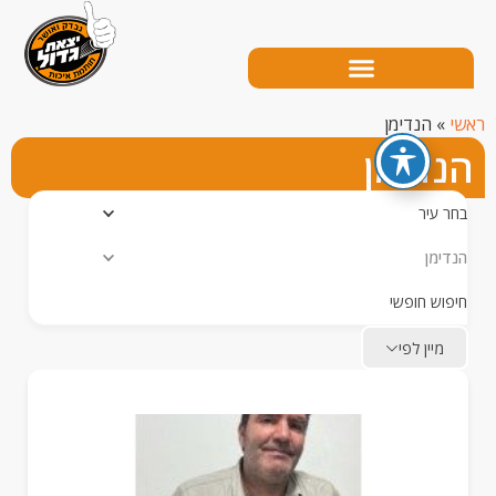
הנדימן
דימן
עיר
מן
ש חופשי
יין לפי