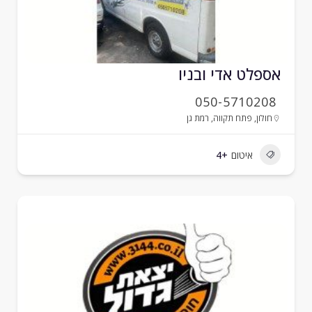
ספלט אדי ובניו
050-5710208
חולון
,
פתח תקווה
,
רמת גן
איטום
+4