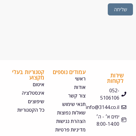
חה
עמודים נוספים
קטגוריות בעלי
ירות
מקצוע
ראשי
קוחות
איטום
אודות
052-
אינסטלציה
צור קשר
5106106
שיפוצים
תנאי שימוש
info@3144.co.il
כל הקטגוריות
שאלות נפוצות
ימים א׳ - ה׳
הצהרת נגישות
8:00-14:00
מדיניות פרטיות