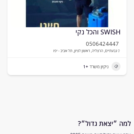
SWIS והכל נקי
0506424447
גבעתיים
,
הרצליה
,
ראשון לציון
,
תל אביב - יפו
ניקיון משרד
+1
״יצאת גדול״?