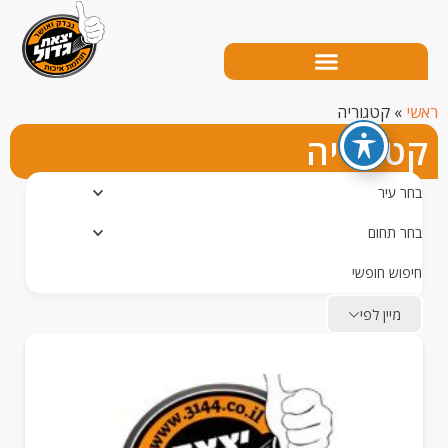
קטגוריה
גוריה
עיר
תחום
ש חופשי
יין לפי