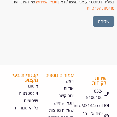
 טופס זה, אני מאשר/ת את
תנאי השימוש
של האתר ואת
ת הפרטיות
חה
עמודים נוספים
קטגוריות בעלי
ירות
מקצוע
ראשי
קוחות
איטום
אודות
052-
אינסטלציה
צור קשר
5106106
שיפוצים
תנאי שימוש
info@3144.co.il
כל הקטגוריות
שאלות נפוצות
ימים א׳ - ה׳