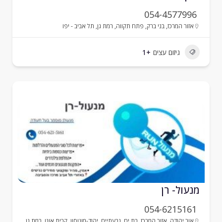
054-4577996
אזור המרכז
,
בני ברק
,
פתח תקווה
,
רמת גן
,
תל אביב - יפו
גיזום עצים
+1
נעול- רן
054-6215161
אור יהודה
,
אזור המרכז
,
בת ים
,
גבעתיים
,
יהוד-מונוסון
,
קרית אונו
,
רמת גן