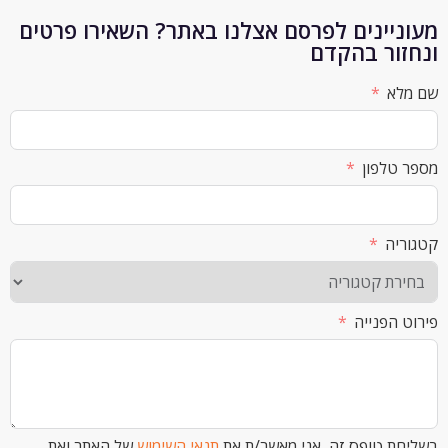
יינים לפרסם אצלנו באתר? השאירו פרטים
ור בהקדם
א
לפון
ה
הפנייה
 טופס זה, אני מאשר/ת את
תנאי השימוש
של האתר ואת