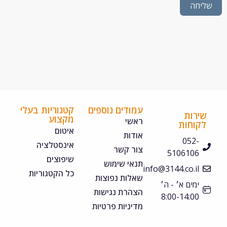
חה
עמודים נוספים
קטגוריות בעלי
ירות
מקצוע
ראשי
קוחות
איטום
אודות
052-
אינסטלציה
צור קשר
5106106
שיפוצים
תנאי שימוש
info@3144.co.il
כל הקטגוריות
שאלות נפוצות
ימים א׳ - ה׳
הצהרת נגישות
8:00-14:00
מדיניות פרטיות