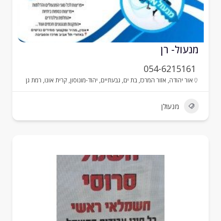
נעול- רן
054-6215161
אור יהודה
,
אזור המרכז
,
בת ים
,
גבעתיים
,
יהוד-מונוסון
,
קרית אונו
,
רמת גן
מנעולן