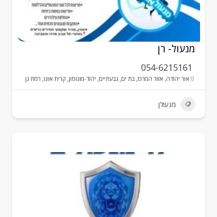
נעול- רן
054-6215161
אור יהודה
,
אזור המרכז
,
בת ים
,
גבעתיים
,
יהוד-מונוסון
,
קרית אונו
,
רמת גן
מנעולן