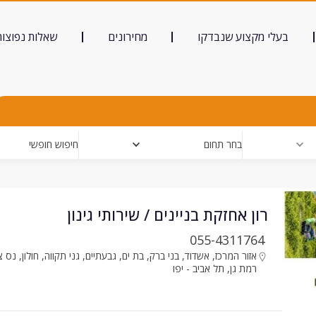
בעלי מקצוע שנבדקו
מחירונים
שאלות נפוצות
בחר תחום
חיפוש חופשי
רון אחזקת בניינים / שירותי גינון
055-4311764
אזור המרכז
,
אשדוד
,
בני ברק
,
בת ים
,
גבעתיים
,
גני תקווה
,
חולון
,
נס צ
רמת גן
,
תל אביב - יפו