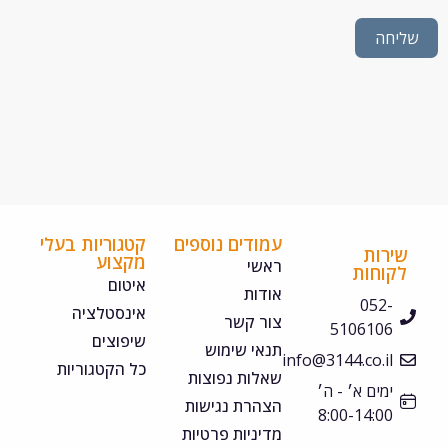
חה
עמודים נוספים
קטגוריות בעלי
ירות
מקצוע
ראשי
קוחות
איטום
אודות
052-
אינסטלציה
צור קשר
5106106
שיפוצים
תנאי שימוש
info@3144.co.il
כל הקטגוריות
שאלות נפוצות
ימים א׳ - ה׳
הצהרת נגישות
8:00-14:00
מדיניות פרטיות