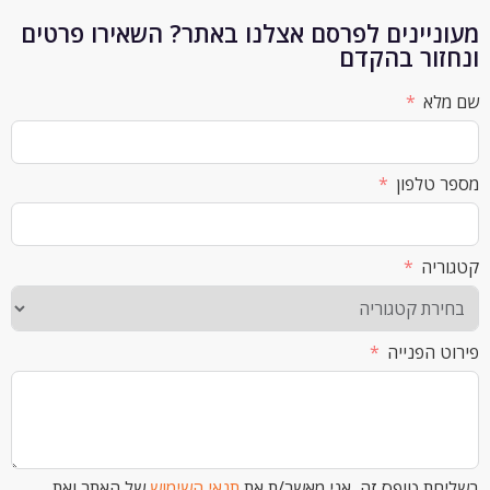
יינים לפרסם אצלנו באתר? השאירו פרטים
ור בהקדם
א
לפון
ה
הפנייה
 טופס זה, אני מאשר/ת את
תנאי השימוש
של האתר ואת