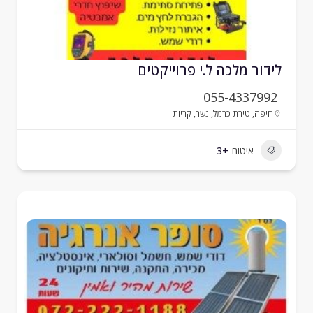
ידור מלכה ל.י פרוייקטים
055-4337992
חיפה
,
טירת כרמל
,
נשר
,
קריות
איטום
+3