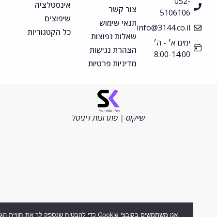
052-
אינסטלציה
צור קשר
5106106
שיפוצים
תנאי שימוש
info@3144.co.il
כל הקטגוריות
שאלות נפוצות
ימים א׳ - ה׳
הצהרת נגישות
8:00-14:00
מדיניות פרטיות
©
כל
הזכויות
שייקוס | פתרונות דיגיטל
שמורות
2026
אנו משתמשים בקובצי Cookie כדי להבטיח שנספק לך את חוויית הגלישה ה