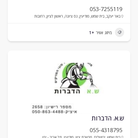
053-7255119
באר יעקב
,
בית שמש
,
מודיעין
,
נס ציונה
,
ראשון לציון
,
רחובות
מיזוג אוויר
+1
.א. הדברות
055-4318795
בית שמש
,
ירושלים
,
מבשרת ציון
,
מודיעין
,
תל אביב - יפו