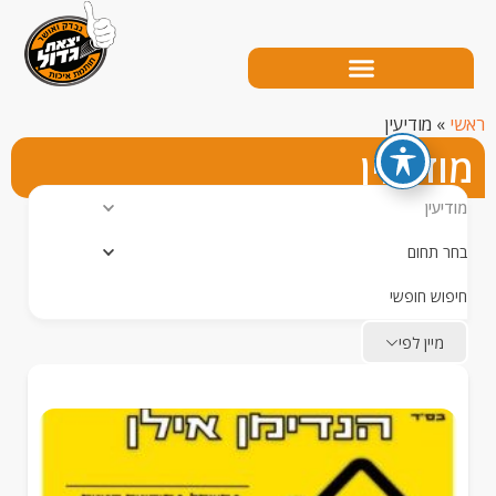
מודיעין
דיעין
ין
תחום
ש חופשי
יין לפי