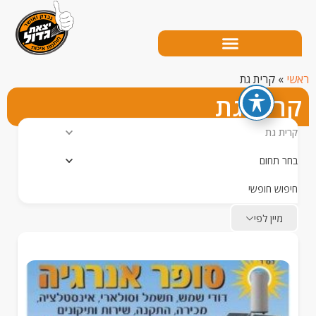
קרית גת
ית גת
 גת
תחום
ש חופשי
יין לפי