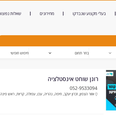
בעלי מקצוע שנבדקו
מחירונים
שאלות נפוצות
בחר תחום
חיפוש חופשי
רונן שוחט אינסטלציה
052-9533094
אזור הצפון
,
זכרון יעקב
,
חיפה
,
נהריה
,
עכו
,
עפולה
,
קריות
,
ראש פינה