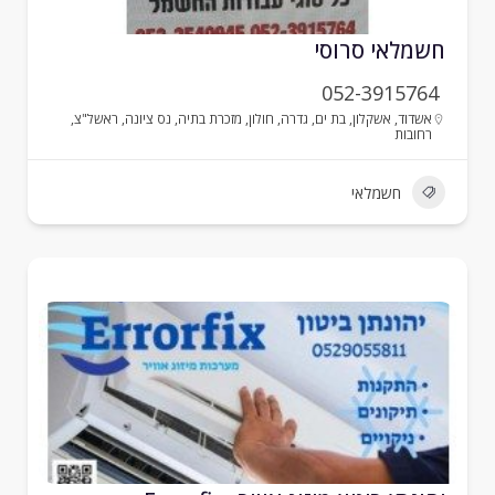
שמלאי סרוסי
052-3915764
אשדוד
,
אשקלון
,
בת ים
,
גדרה
,
חולון
,
מזכרת בתיה
,
נס ציונה
,
ראשל"צ
,
רחובות
חשמלאי