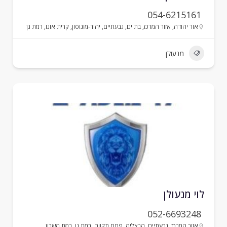
054-6215161
אור יהודה
,
אזור המרכז
,
בת ים
,
גבעתיים
,
יהוד-מונוסון
,
קרית אונו
,
רמת גן
מנעולן
וי מנעולן
052-6693248
אזור המרכז
,
גבעתיים
,
הרצליה
,
פתח תקווה
,
רמת גן
,
רמת השרון