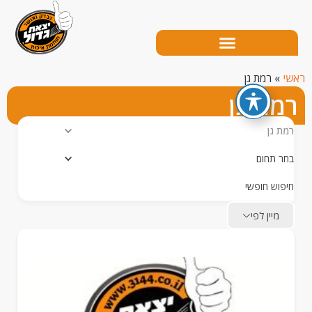
רמת גן
ת גן
גן
תחום
ש חופשי
יין לפי