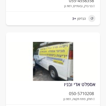
055-4558358
בני ברק
,
גבעתיים
,
רמת גן
הנדימן
+3
ספלט אדי ובניו
050-5710208
חולון
,
פתח תקווה
,
רמת גן