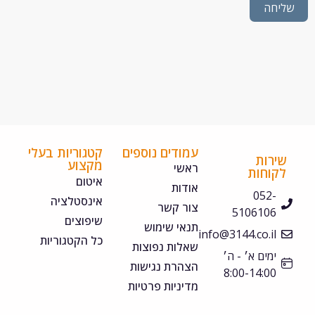
חה
עמודים נוספים
קטגוריות בעלי
ירות
מקצוע
ראשי
קוחות
איטום
אודות
052-
אינסטלציה
צור קשר
5106106
שיפוצים
תנאי שימוש
info@3144.co.il
כל הקטגוריות
שאלות נפוצות
ימים א׳ - ה׳
הצהרת נגישות
8:00-14:00
מדיניות פרטיות