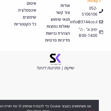
קוחות
איטום
אודות
052-
אינסטלציה
צור קשר
5106106
שיפוצים
תנאי שימוש
info@3144.co.il
כל הקטגוריות
שאלות נפוצות
ימים א׳ - ה׳
הצהרת נגישות
8:00-14:00
מדיניות פרטיות
©
כל
הזכויות
שייקוס | פתרונות דיגיטל
שמורות
2026
אנו משתמשים בקובצי Cookie כדי להבטיח שנספק לך את חוויית הגלישה ה