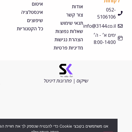
קוחות
איטום
אודות
052-
אינסטלציה
צור קשר
5106106
שיפוצים
תנאי שימוש
info@3144.co.il
כל הקטגוריות
שאלות נפוצות
ימים א׳ - ה׳
הצהרת נגישות
8:00-14:00
מדיניות פרטיות
©
כל
הזכויות
שייקוס | פתרונות דיגיטל
שמורות
2026
אנו משתמשים בקובצי Cookie כדי להבטיח שנספק לך את חוויית הגלישה ה