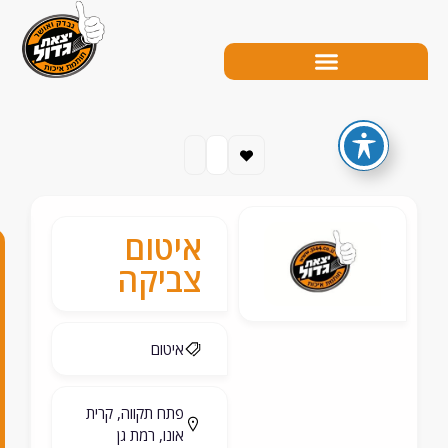
איטום
0
צביקה
5
0
איטום
-
5
פתח תקווה, קרית
אונו, רמת גן
2