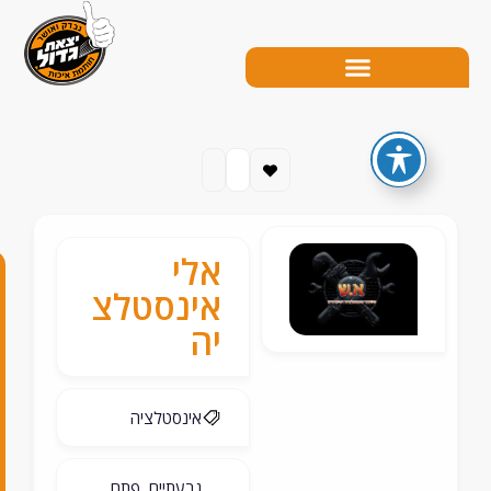
אלי
0
אינסטלצ
5
יה
4
-
אינסטלציה
9
1
גבעתיים, פתח