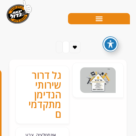
גל דרור
0
שירותי
5
הנדימן
מתקדמי
0
ם
-
2
2
אינסטלציה, צבע,