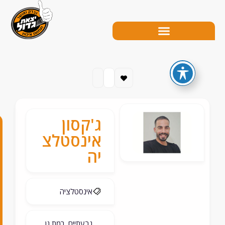
ג'קסון
0
אינסטלצ
5
יה
4
-
אינסטלציה
9
8
גבעתיים, רמת גן,