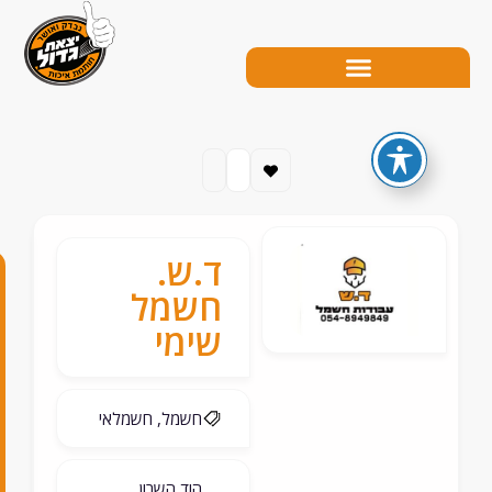
ד.ש.
0
חשמל
5
שימי
5
-
חשמל, חשמלאי
4
5
הוד השרון,