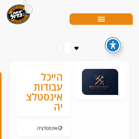
הייכל
0
עבודות
5
אינסטלצ
יה
4
-
3
אינסטלציה
9