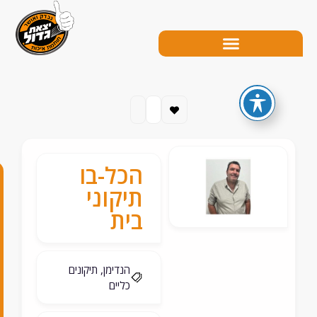
הכל-בו
0
תיקוני
5
בית
4
-
הנדימן, תיקונים
כליים
3
1