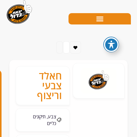
חאלד
0
צבעי
5
וריצוף
0
-
צבע, תיקונים
כליים
5
7