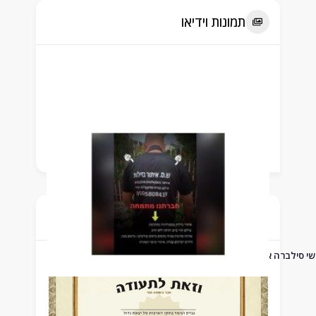
תמונות וידיאו
תעודה
 איתור נזילות