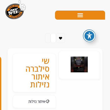
שי
0
סילברה
5
איתור
נזילות
0
-
5
איתור נזילות
8