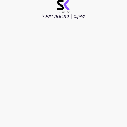
©
כל
הזכויות
שייקוס | פתרונות דיגיטל
שמורות
2026